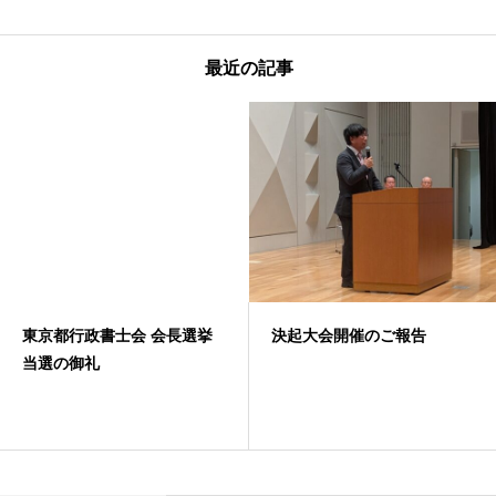
最近の記事
京都行政書士会 会長選挙
決起大会開催のご報告
5
選の御礼