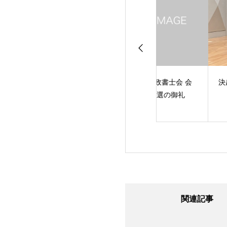
会会長選挙に立候
東京都行政書士会 会
決起大会開催のご
たしました
長選挙 当選の御礼
関連記事