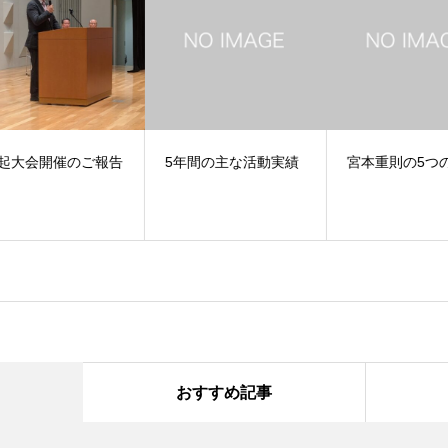
報告
5年間の主な活動実績
宮本重則の5つの政策
「
士
向
おすすめ記事