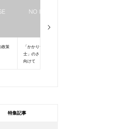
かかりつけ行政書
東京会会長選挙に立候
職域の確保・拡
」のさらなる推進に
補しました
なる推進につい
けて
特集記事