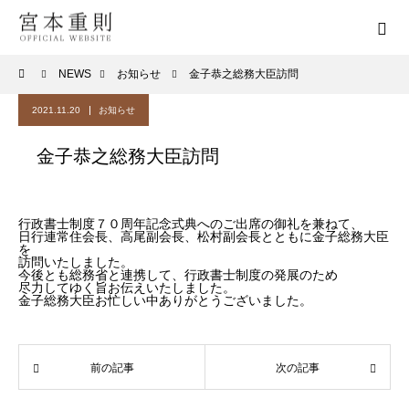
NEWS
お知らせ
金子恭之総務大臣訪問
2021.11.20
お知らせ
金子恭之総務大臣訪問
行政書士制度７０周年記念式典へのご出席の御礼を兼ねて、
日行連常住会長、高尾副会長、松村副会長とともに金子総務大臣
を
訪問いたしました。
今後とも総務省と連携して、行政書士制度の発展のため
尽力してゆく旨お伝えいたしました。
金子総務大臣お忙しい中ありがとうございました。
前の記事
次の記事